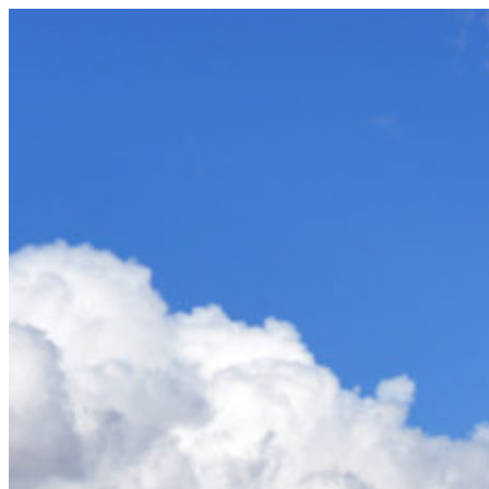
Videre
til
indhold