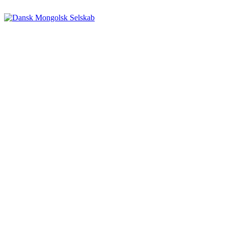
Videre
til
indhold
Dansk Mongolsk Selskab