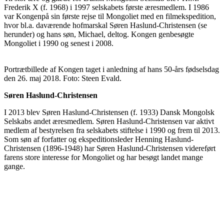
Frederik X (f. 1968) i 1997 selskabets første æresmedlem. I 1986
var Kongenpå sin første rejse til Mongoliet med en filmekspedition,
hvor bl.a. daværende hofmarskal Søren Haslund-Christensen (se
herunder) og hans søn, Michael, deltog. Kongen genbesøgte
Mongoliet i 1990 og senest i 2008.
Portrætbillede af Kongen taget i anledning af hans 50-års fødselsdag
den 26. maj 2018. Foto: Steen Evald.
Søren Haslund-Christensen
I 2013 blev Søren Haslund-Christensen (f. 1933) Dansk Mongolsk
Selskabs andet æresmedlem. Søren Haslund-Christensen var aktivt
medlem af bestyrelsen fra selskabets stiftelse i 1990 og frem til 2013.
Som søn af forfatter og ekspeditionsleder Henning Haslund-
Christensen (1896-1948) har Søren Haslund-Christensen videreført
farens store interesse for Mongoliet og har besøgt landet mange
gange.
Søren Haslund-Christensen ved overrækkelsen af
æresmedlemsskabet af Dansk Mongolsk Selskab i 2013. Foto: Jens
Vellev.