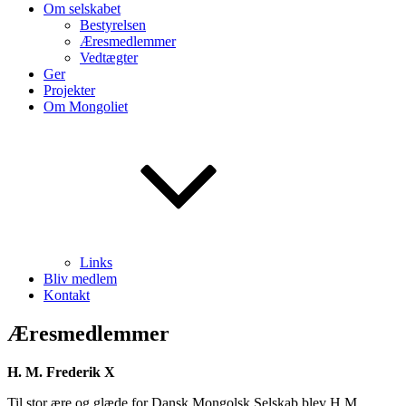
Om selskabet
Bestyrelsen
Æresmedlemmer
Vedtægter
Ger
Projekter
Om Mongoliet
Links
Bliv medlem
Kontakt
Æresmedlemmer
H. M. Frederik X
Til stor ære og glæde for Dansk Mongolsk Selskab blev H.M.