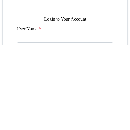
Login to Your Account
User Name
*
Password
*
Forgot password?
Click Here
Remember me
Login
Don't have an account.
Register
Følg os på Facebook & Instagram