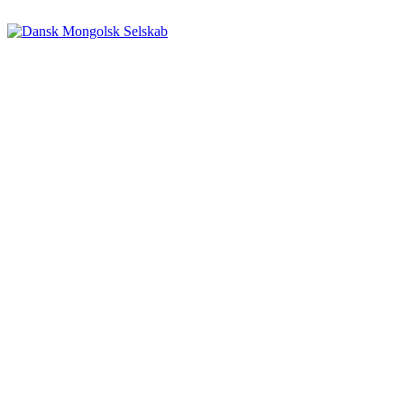
Videre
til
indhold
Dansk Mongolsk Selskab