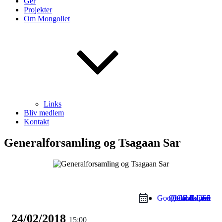
Ger
Projekter
Om Mongoliet
Links
Bliv medlem
Kontakt
Generalforsamling og Tsagaan Sar
Google Calendar
Outlook Live
Outlook 365
iCal Export
24/02/2018
15:00