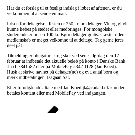
Har du et forslag til et festligt indslag i løbet af aftenen, er du
velkommen til at sende en mail.
Prisen for deltagelse i festen er 250 kr. pr. deltager. Vin og øl vil
kunne købes på stedet eller medbringes. For mongolske
studerende er prisen 100 kr. Børn deltager gratis. Gæster uden
medlemskab er meget velkomne til at deltage. Tag gerne jeres
deel på!
Tilmelding er obligatorisk og sker ved senest lørdag den 17.
februar at indbetale det aktuelle beløb på konto i Danske Bank
1551-7841582 eller på MobilePay 2342 1128 (Jan Koed).
Husk at skrive navnet på deltager(ne) og evt. antal børn og
mærk indbetalingen Tsagaan Sar.
Efter forudgående aftale med Jan Koed jk@cadaid.dk kan der
betales kontant eller med MobilePay ved indgangen.
Indlægsnavigation
Forrige
indlæg