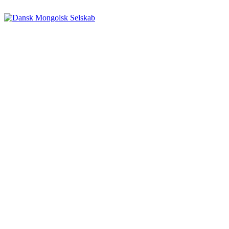
Videre
til
indhold
Dansk Mongolsk Selskab