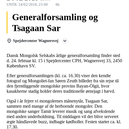
UNTIL
24/02/2018, 23:00
8h
Generalforsamling og
Tsagaan Sar
Spejdercenter Wagnersvej
Dansk Mongolsk Selskabs årlige generalforsamling finder sted
d. 24. februar kl. 15 i Spejdercenter CPH, Wagnersvej 33, 2450
København SV.
Efter generalforsamlingen (kl. ca. 16.30) viser den kendte
fotograf og Mongoliet-fan Søren Zeuth billeder fra sin rejse til
den fjerntliggende mongolske provins Bayan-Ölgii, hvor
kasakherne stadig holder deres traditionelle ørnejagt i hævd.
Også i år fejrer vi mongolernes månenytår, Tsagaan Sar,
sammen med mange af de herboende mongoler. Den
mongolske sanger Tamir leverer musik og sang afvekslende
med anden underholdning. Til middagen vil der blive serveret
ægte håndlavede buzz, indbagte kødboller. Festen starter ca. kl.
17.30.