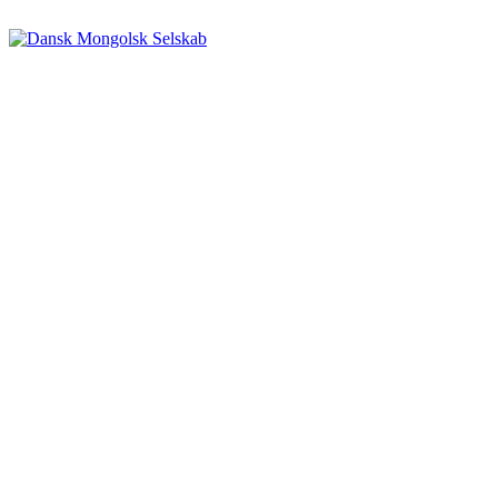
Videre
til
indhold
Dansk Mongolsk Selskab