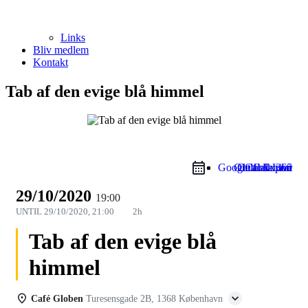
Links
Bliv medlem
Kontakt
Tab af den evige blå himmel
Google Calendar
Outlook Live
Outlook 365
iCal Export
29/10/2020
19:00
UNTIL
29/10/2020, 21:00
2h
Tab af den evige blå
himmel
Café Globen
Turesensgade 2B, 1368 København