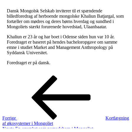
Dansk Mongolsk Selskab inviterer til et spændende
billedforedrag af herboende mongolske Khaliun Batjargal, som
fortæller om mødres og deres børns hverdag og sundhed i
Mongoliets stærkt forurenede hovedstad, Ulaanbaatar.
Khaliun er 23 år og har boet i Odense siden hun var 10 år.
Foredraget er baseret på hendes bacheloropgave om samme
emne i studiet Market and Management Anthropology på
Syddansk Universitet.
Foredraget er på dansk.
Indlægsnavigation
Forrige
indlæg
Forrige
Kortlægning
af økosystemer i Mongoliet
Næste
Næste
En opvækst som nomadebarn i Mongoliet