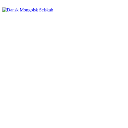
Videre
til
indhold
Dansk Mongolsk Selskab